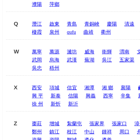
濮陽
萍鄉
Q
潛江
啟東
青島
青銅峽
慶陽
清遠
棲霞
泉州
qufu
曲靖
衢州
W
萬寧
萬源
濰坊
威海
衛輝
渭南
武岡
烏海
武漢
蕪湖
吳江
五家渠
吳忠
梧州
X
西安
項城
信宜
湘潭
湘 鄉
襄陽
興 平
新泰
信陽
興義
西寧
辛集
徐 州
新忻
新沂
Z
棗莊
增城
紮蘭屯
張家界
張家口
漳
鄭州
鎮江
枝江
中山
鍾祥
周口
資興
資陽
鄒城
遵化
遵義