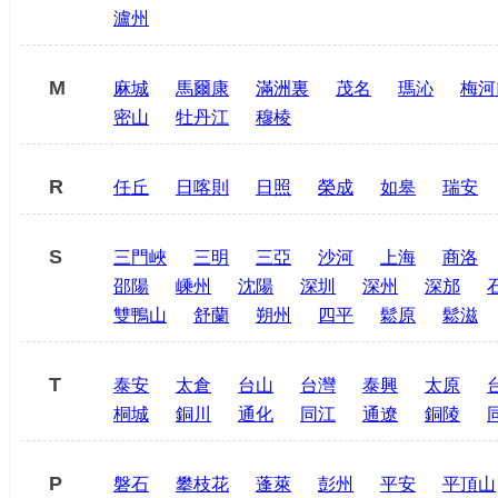
瀘州
M
麻城
馬爾康
滿洲裏
茂名
瑪沁
梅河
密山
牡丹江
穆棱
R
任丘
日喀則
日照
榮成
如皋
瑞安
S
三門峽
三明
三亞
沙河
上海
商洛
邵陽
嵊州
沈陽
深圳
深州
深邡
雙鴨山
舒蘭
朔州
四平
鬆原
鬆滋
T
泰安
太倉
台山
台灣
泰興
太原
桐城
銅川
通化
同江
通遼
銅陵
P
磐石
攀枝花
蓬萊
彭州
平安
平頂山