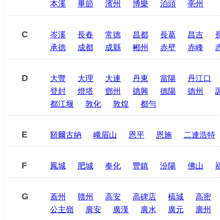
本溪
畢節
濱州
博樂
泊頭
亳州
C
岑溪
長春
常德
昌都
長葛
昌吉
承德
成都
成縣
郴州
赤壁
赤峰
D
大豐
大理
大連
丹東
當陽
丹江口
登封
燈塔
鄧州
德興
德陽
德州
都江堰
敦化
敦煌
都勻
E
額爾古納
峨眉山
恩平
恩施
二連浩特
F
鳳城
肥城
奉化
豐鎮
汾陽
佛山
G
蓋州
贛州
高安
高碑店
槁城
高密
公主嶺
廣安
廣漢
廣水
廣元
廣州