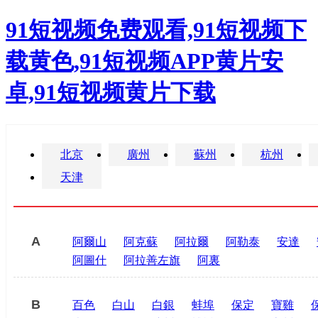
91短视频免费观看,91短视频下
载黄色,91短视频APP黄片安
卓,91短视频黄片下载
北京
廣州
蘇州
杭州
天津
A
阿爾山
阿克蘇
阿拉爾
阿勒泰
安達
阿圖什
阿拉善左旗
阿裏
B
百色
白山
白銀
蚌埠
保定
寶雞