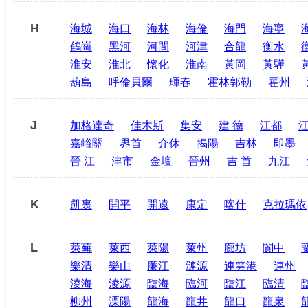
H
海城
海口
海林
海倫
海門
海寧
鶴崗
黑河
河間
河津
合龍
衡水
淮安
淮北
懷化
淮南
黃岡
黃驊
葫島
呼倫貝爾
琿春
霍林郭勒
霍州
J
加格達奇
佳木斯
集安
建 德
江都
嘉峪關
界首
介休
揭陽
吉林
即墨
晉 江
津市
金壇
晉州
吉 首
九江
K
凱裏
開平
開遠
康定
喀什
克拉瑪依
L
萊蕪
萊西
萊陽
萊州
廊坊
閬中
樂清
樂山
廉江
漣源
連雲港
連州
淩海
淩源
臨海
臨河
臨江
臨清
柳州
溧陽
龍海
龍井
龍口
龍泉